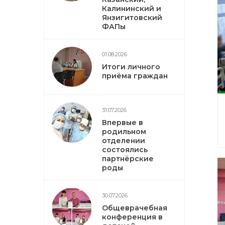
Калининский и
Янзигитовский
ФАПы
01.08.2026
Итоги личного
приёма граждан
31.07.2026
Впервые в
родильном
отделении
состоялись
партнёрские
роды
30.07.2026
Общеврачебная
конференция в