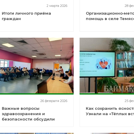
2 марта 2026
28 фе
Итоги личного приёма
Организационно‑мет
граждан
помощь в селе Темяс
26 февраля 2026
25 фе
Важные вопросы
Как сохранить ясност
здравоохранения и
Узнали на «Тёплых вс
безопасности обсудили
сегодня на общеврачебной
конференции