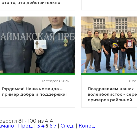
это то, что действительно
преображает мир вокруг нас!
12 февраля 2026
10 фе
Гордимся! Наша команда –
Поздравляем наших
пример добра и поддержки!
волейболисток - сер
призёров районной
спартакиады!
овости 81 - 100 из 414
ачало
|
Пред.
|
3
4
5
6
7
|
След.
|
Конец