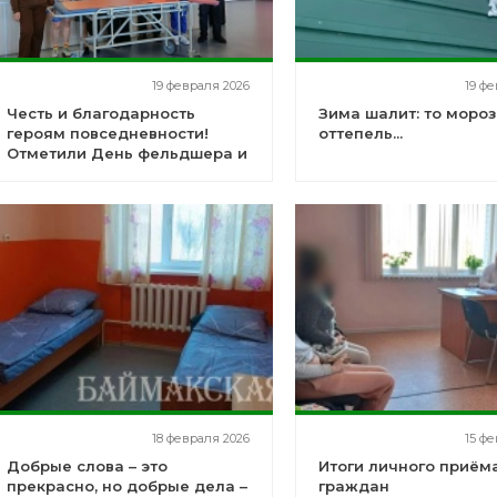
19 февраля 2026
19 фе
Честь и благодарность
Зима шалит: то мороз,
героям повседневности!
оттепель...
Отметили День фельдшера и
День защитника Отечества
18 февраля 2026
15 фе
Добрые слова – это
Итоги личного приём
прекрасно, но добрые дела –
граждан