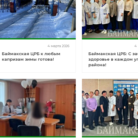
4 марта 2026
4 
Баймакская ЦРБ к любым
Баймакская ЦРБ: С за
капризам зимы готова!
здоровье в каждом у
района!