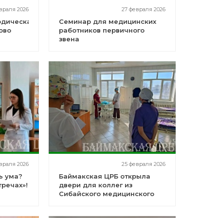
враля 2026
27 февраля 2026
одическая
Семинар для медицинских
ово
работников первичного
звена
враля 2026
25 февраля 2026
ь ума?
Баймакская ЦРБ открыла
тречах»!
двери для коллег из
Сибайского медицинского
округа!