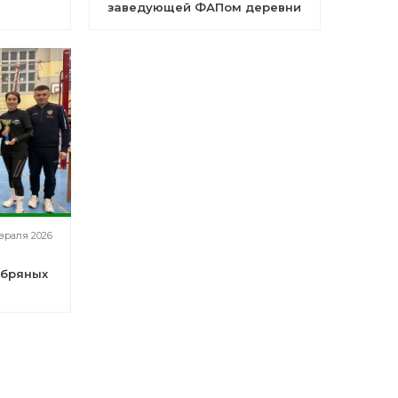
заведующей ФАПом деревни
Муллакаево
враля 2026
ебряных