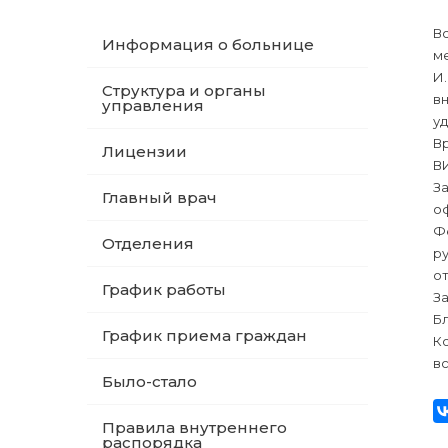
В
Информация о больнице
м
И.
Структура и органы
в
управления
уд
В
Лицензии
В
З
Главный врач
о
Ф
Отделения
ру
от
График работы
За
Бл
График приема граждан
Ко
вс
Было-стало
Правила внутреннего
распорядка