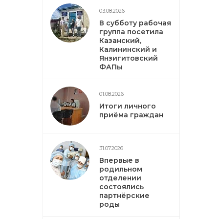
03.08.2026
В субботу рабочая
группа посетила
Казанский,
Калининский и
Янзигитовский
ФАПы
01.08.2026
Итоги личного
приёма граждан
31.07.2026
Впервые в
родильном
отделении
состоялись
партнёрские
роды