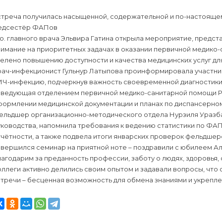
стреча получилась насыщенной, содержательной и по-настояще
едсестёр ФАПов
о. главного врача Эльвира Гатина открыла мероприятие, предс
нимание на приоритетных задачах в оказании первичной медико
елено повышению доступности и качества медицинских услуг дл
рач-инфекционист Гульнур Латыпова проинформировала участник
ИЧ-инфекцию, подчеркнув важность своевременной диагностики
аведующая отделением первичной медико-санитарной помощи Ра
формлении медицинской документации и планах по диспансерном
ельдшер организационно-методического отдела Нурзиля Уразба
ководства, напомнила требования к ведению статистики по ФАП
чётности, а также подвела итоги январских проверок фельдшер
вершился семинар на приятной ноте – поздравили с юбилеем Ал
агодарим за преданность профессии, заботу о людях, здоровья, 
ллеги активно делились своим опытом и задавали вопросы, что
тречи – бесценная возможность для обмена знаниями и укрепле