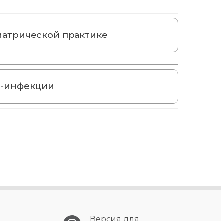
иатрической практике
Ч-инфекции
Версия для