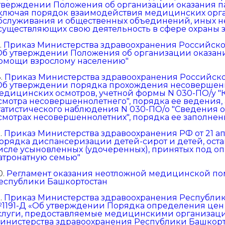
тверждении Положения об организации оказания 
ключая порядок взаимодействия медицинских орга
бслуживания и общественных объединений, иных н
существляющих свою деятельность в сфере охраны 
.
Приказ Министерства здравоохранения Российской
Об утверждении Положения об организации оказан
омощи взрослому населению"
8.
Приказ Министерства здравоохранения Российской 
Об утверждении порядка прохождения несовершен
едицинских осмотров, учетной формы N 030-ПО/у 
смотра несовершеннолетнего", порядка ее ведения,
татистического наблюдения N 030-ПО/о "Сведения
смотрах несовершеннолетних", порядка ее заполнен
9.
Приказ Министерства здравоохранения РФ от 21 ап
орядка диспансеризации детей-сирот и детей, оста
исле усыновленных (удочеренных), принятых под оп
атронатную семью"
0.
Регламент оказания неотложной медицинской по
еспублики Башкортостан
1.
Приказ Министерства здравоохранения Республики 
1191-Д «Об утверждении Порядка определения цен
слуги, предоставляемые медицинскими организац
инистерства здравоохранения Республики Башкорт