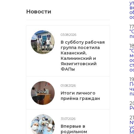
у
в
Новости
о
о
17
"
03.08.2026
п
В субботу рабочая
1
группа посетила
"
Казанский,
м
Калининский и
о
Янзигитовский
с
ФАПы
о
1
П
01.08.2026
ч
Итоги личного
п
приёма граждан
2
Р
2
31.07.2026
№
Впервые в
у
родильном
М