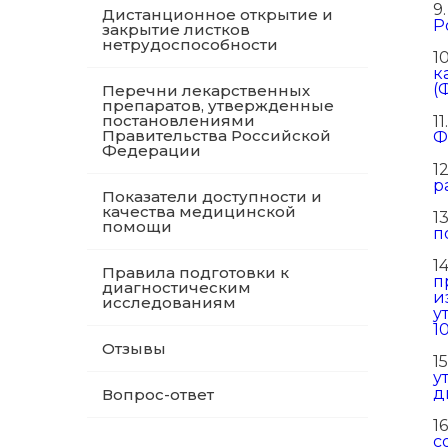
9
Дистанционное открытие и
Р
закрытие листков
нетрудоспособности
1
к
(
Перечни лекарственных
препаратов, утвержденные
постановлениями
11
Правительства Российской
Ф
Федерации
1
р
Показатели доступности и
качества медицинской
1
помощи
п
1
Правила подготовки к
п
диагностическим
и
исследованиям
у
10
Отзывы
15
у
д
Вопрос-ответ
16
с