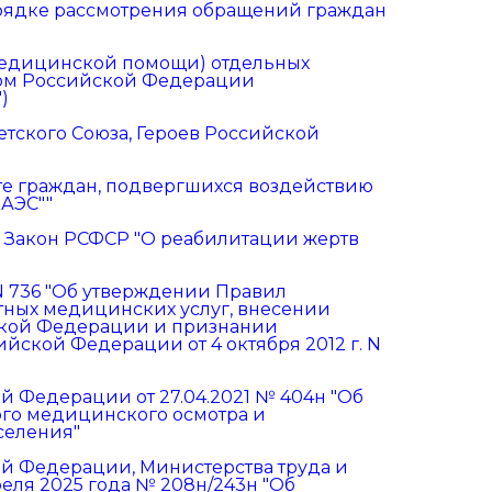
рядке рассмотрения обращений граждан
медицинской помощи) отдельных
твом Российской Федерации
)
оветского Союза, Героев Российской
щите граждан, подвергшихся воздействию
АЭС""
 Закон РСФСР "О реабилитации жертв
 N 736 "Об утверждении Правил
ных медицинских услуг, внесении
ской Федерации и признании
йской Федерации от 4 октября 2012 г. N
 Федерации от 27.04.2021 № 404н "Об
го медицинского осмотра и
селения"
й Федерации, Министерства труда и
еля 2025 года № 208н/243н "Об