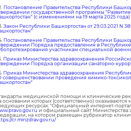
2.
Постановление Правительства Республики Башкорто
тверждении государственной программы "Развитие
ашкортостан" (с изменениями на 19 марта 2025 года)
3.
Закон Республики Башкортостан от 29.03.2021 N 3
ашкортостан"
4.
Постановление Правительства Республики Башкорт
тверждении Порядка предоставления в Республике
убопротезирования участникам специальной военн
5.
Приказ Министерства здравоохранения Российско
тверждении Порядка организации санаторно-курор
6.
Приказ Министерства здравоохранения Республики
О совершенствовании проведения химико-токсикол
ашкортостан"
тандарты медицинской помощи и клинические реко
а основании которых (соответственно) оказываются
ледующих ресурсах: "Официальный интернет-порта
ww.pravo.gov.ru
и официальный сайт Министерства 
едерации, на котором размещен рубрикатор клин
ttps://cr.minzdrav.gov.ru/