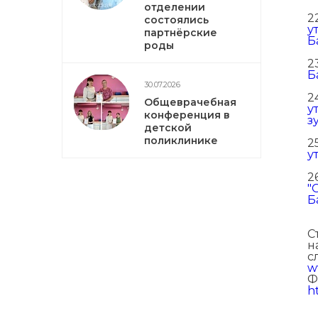
отделении
2
состоялись
у
партнёрские
Б
роды
2
Б
30.07.2026
2
Общеврачебная
у
конференция в
з
детской
поликлинике
2
у
2
"
Б
С
н
с
w
Ф
h