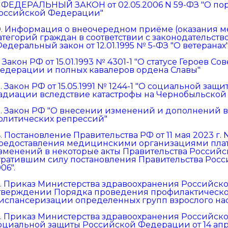
.
ФЕДЕРАЛЬНЫЙ ЗАКОН от 02.05.2006 N 59-ФЗ "О по
оссийской Федерации"
0.
Информация о внеочередном приёме (оказания 
атегорий граждан в соответствии с законодательс
Федеральный закон от 12.01.1995 № 5-ФЗ "О ветеранах"
.
Закон РФ от 15.01.1993 № 4301-1 "О статусе Героев С
едерации и полных кавалеров ордена Славы"
2.
Закон РФ от 15.05.1991 № 1244-1 "О социальной за
адиации вследствие катастрофы на Чернобыльской 
3.
Закон РФ "О внесении изменений и дополнений в
олитических репрессий"
4.
Постановление Правительства РФ от 11 мая 2023 г.
редоставления медицинскими организациями плат
зменений в некоторые акты Правительства Россий
тратившим силу постановления Правительства Росси
06".
.
Приказ Министерства здравоохранения Российской
тверждении Порядка проведения профилактическо
испансеризации определенных групп взрослого на
.
Приказ Министерства здравоохранения Российско
оциальной защиты Российской Федерации от 14 апр