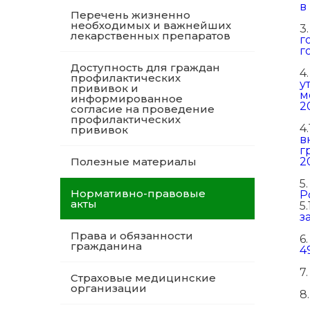
в
Перечень жизненно
необходимых и важнейших
3
лекарственных препаратов
г
г
Доступность для граждан
4
профилактических
у
прививок и
м
информированное
2
согласие на проведение
профилактических
4.
прививок
в
г
Полезные материалы
2
5
Нормативно-правовые
Р
акты
5.
з
Права и обязанности
6
гражданина
4
7
Страховые медицинские
организации
8