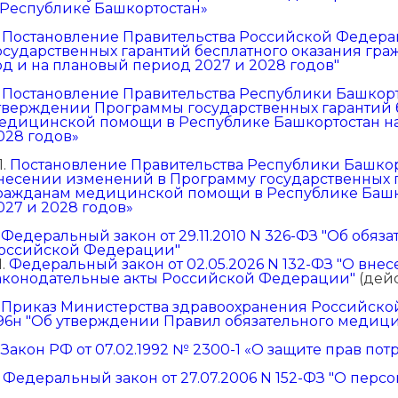
 Республике Башкортостан»
.
Постановление Правительства Российской Федераци
осударственных гарантий бесплатного оказания гр
од и на плановый период 2027 и 2028 годов"
.
Постановление Правительства Республики Башкорто
тверждении Программы государственных гарантий 
едицинской помощи в Республике Башкортостан на
028 годов»
1.
Постановление Правительства Республики Башкорт
несении изменений в Программу государственных г
ражданам медицинской помощи в Республике Башко
027 и 2028 годов»
.
Федеральный закон от 29.11.2010 N 326-ФЗ "Об обя
оссийской Федерации"
1.
Федеральный закон от 02.05.2026 N 132-ФЗ "О вн
аконодательные акты Российской Федерации"
(дейс
.
Приказ Министерства здравоохранения Российской 
96н "Об утверждении Правил обязательного медици
.
Закон РФ от 07.02.1992 № 2300-1 «О защите прав по
.
Федеральный закон от 27.07.2006 N 152-ФЗ "О перс