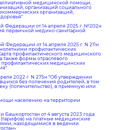
паллиативной медицинской помощи,
низаций, организаций социального
екоммерческих организаций,
здоровья"
 Федерации от 14 апреля 2025 г. №202н
ия первичной медико-санитарной
Федерации от 14 апреля 2025 г. N 211н
нолетними профилактических
"Карта профилактического медицинского
 а также формы отраслевого
 о профилактических медицинских
ия"
реля 2022 г. N 275н "Об утверждении
вшихся без попечения родителей, в том
еку (попечительство), в приемную или
мощи населению на территории
Башкортостан от 4 августа 2023 года
 (тарифов) на платные медицинские
иями, находящимися в ведении
остан»