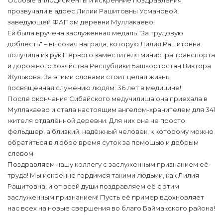
Особые аплодисменты и искренние поздравления
прозвучали в адрес Лилии Рашитовны Усмановой,
заведующей ФАПом деревни Муллакаево!
Ей была вручена заслуженная медаль "За трудовую
доблесть" – высокая награда, которую Лилия Рашитовна
получила из рук Первого заместителя министра транспорта
и дорожного хозяйства Республики Башкортостан Виктора
Жулькова. За этими словами стоит целая жизнь,
посвященная служению людям: 36 лет в медицине!
После окончания Сибайского медучилища она приехала в
Муллакаево и стала настоящим ангелом-хранителем для 341
жителя отдалённой деревни. Для них она не просто
фельдшер, а близкий, надёжный человек, к которому можно
обратиться в любое время суток за помощью и добрым
словом
Поздравляем нашу коллегу с заслуженным признанием её
труда! Мы искренне гордимся такими людьми, как Лилия
Рашитовна, и от всей души поздравляем её с этим
заслуженным признанием! Пусть её пример вдохновляет
нас всех на новые свершения во благо Баймакского района!