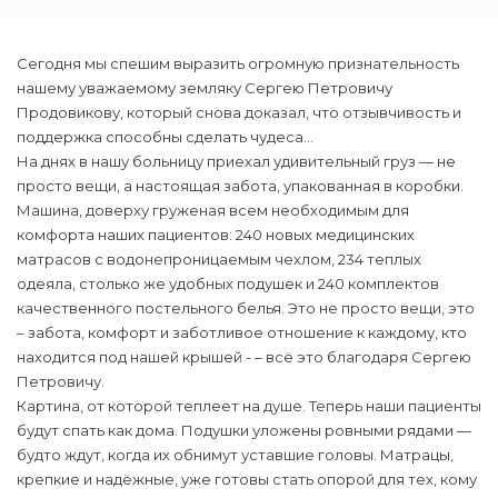
Сегодня мы спешим выразить огромную признательность
нашему уважаемому земляку Сергею Петровичу
Продовикову, который снова доказал, что отзывчивость и
поддержка способны сделать чудеса…
На днях в нашу больницу приехал удивительный груз — не
просто вещи, а настоящая забота, упакованная в коробки.
Машина, доверху груженая всем необходимым для
комфорта наших пациентов: 240 новых медицинских
матрасов с водонепроницаемым чехлом, 234 теплых
одеяла, столько же удобных подушек и 240 комплектов
качественного постельного белья. Это не просто вещи, это
– забота, комфорт и заботливое отношение к каждому, кто
находится под нашей крышей - – всё это благодаря Сергею
Петровичу.
Картина, от которой теплеет на душе. Теперь наши пациенты
будут спать как дома. Подушки уложены ровными рядами —
будто ждут, когда их обнимут уставшие головы. Матрацы,
крепкие и надёжные, уже готовы стать опорой для тех, кому