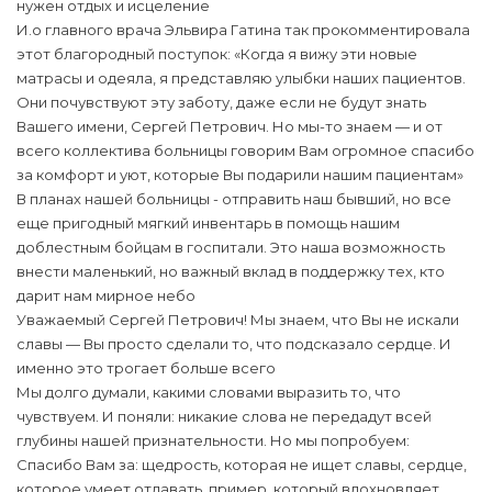
нужен отдых и исцеление
И.о главного врача Эльвира Гатина так прокомментировала
этот благородный поступок: «Когда я вижу эти новые
матрасы и одеяла, я представляю улыбки наших пациентов.
Они почувствуют эту заботу, даже если не будут знать
Вашего имени, Сергей Петрович. Но мы-то знаем — и от
всего коллектива больницы говорим Вам огромное спасибо
за комфорт и уют, которые Вы подарили нашим пациентам»
В планах нашей больницы - отправить наш бывший, но все
еще пригодный мягкий инвентарь в помощь нашим
доблестным бойцам в госпитали. Это наша возможность
внести маленький, но важный вклад в поддержку тех, кто
дарит нам мирное небо
Уважаемый Сергей Петрович! Мы знаем, что Вы не искали
славы — Вы просто сделали то, что подсказало сердце. И
именно это трогает больше всего
Мы долго думали, какими словами выразить то, что
чувствуем. И поняли: никакие слова не передадут всей
глубины нашей признательности. Но мы попробуем:
Спасибо Вам за: щедрость, которая не ищет славы, сердце,
которое умеет отдавать, пример, который вдохновляет.