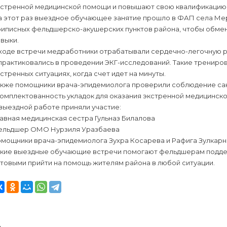
кстренной медицинской помощи и повышают свою квалификацию
а этот раз выездное обучающее занятие прошло в ФАП села Мер
риписных фельдшерско-акушерских пунктов района, чтобы обмен
выки.
 ходе встречи медработники отрабатывали сердечно-легочную 
 практиковались в проведении ЭКГ-исследований. Такие тренир
стренных ситуациях, когда счет идет на минуты.
акже помощники врача-эпидемиолога проверили соблюдение сан
комплектованность укладок для оказания экстренной медицинск
выездной работе приняли участие:
авная медицинская сестра Гульназ Билалова
ельдшер ОМО Нурзиля Уразбаева
омощники врача-эпидемиолога Зухра Косарева и Рафига Зулкар
акие выездные обучающие встречи помогают фельдшерам поддер
товыми прийти на помощь жителям района в любой ситуации.