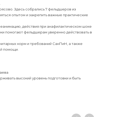
.
ясово. Здесь собрались 7 фельдшеров из
яться опытом и закрепить важные практические
реанимацию, действия при анафилактическом шоке
овки помогают фельдшерам уверенно действовать в
итарных норм и требований СанПиН, а также
ой помощи.
наева
живать высокий уровень подготовки и быть