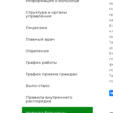
Информация о больнице
э
Н
Структура и органы
п
управления
на
В
Лицензии
и
эк
Главный врач
Т
у
Отделения
В 
гл
График работы
ф
п
График приема граждан
Т
го
Было-стало
Правила внутреннего
распорядка
Новости больницы