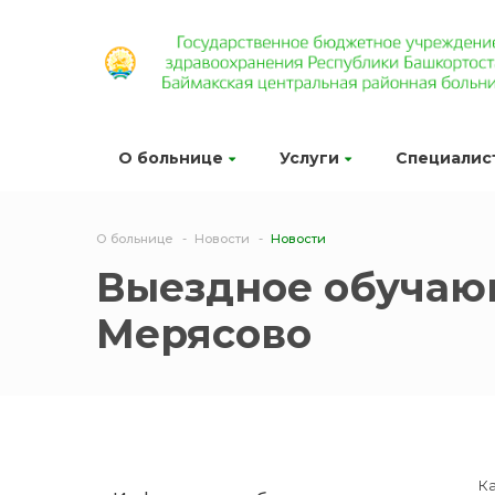
О больнице
Услуги
Специалис
О больнице
Новости
Новости
Выездное обучаю
Мерясово
К