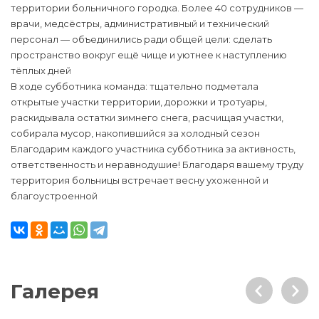
территории больничного городка. Более 40 сотрудников —
врачи, медсёстры, административный и технический
персонал — объединились ради общей цели: сделать
пространство вокруг ещё чище и уютнее к наступлению
тёплых дней
В ходе субботника команда: тщательно подметала
открытые участки территории, дорожки и тротуары,
раскидывала остатки зимнего снега, расчищая участки,
собирала мусор, накопившийся за холодный сезон
Благодарим каждого участника субботника за активность,
ответственность и неравнодушие! Благодаря вашему труду
территория больницы встречает весну ухоженной и
благоустроенной
Галерея