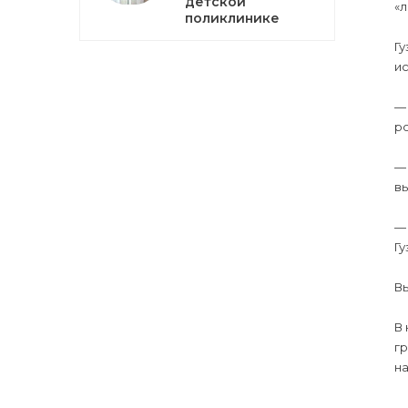
детской
«л
поликлинике
Гу
ис
— 
ро
— 
вы
— 
Гу
Вы
В
гр
на
— 