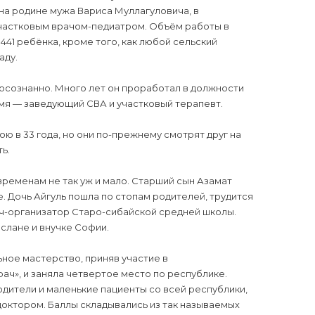
на родине мужа Вариса Муллагуловича, в
 участковым врачом-педиатром. Объём работы в
441 ребёнка, кроме того, как любой сельский
аду.
 осознанно. Много лет он проработал в должности
емя — заведующий СВА и участковый терапевт.
 в 33 года, но они по-прежнему смотрят друг на
ь.
временам не так уж и мало. Старший сын Азамат
. Дочь Айгуль пошла по стопам родителей, трудится
уч-организатор Старо-сибайской средней школы.
слане и внучке Софии.
ное мастерство, приняв участие в
ч», и заняла четвертое место по республике.
дители и маленькие пациенты со всей республики,
доктором. Баллы складывались из так называемых