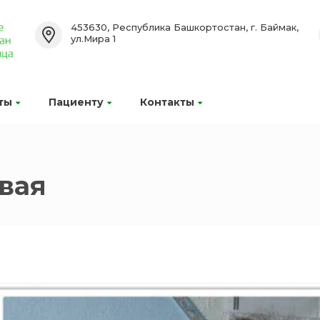
453630, Республика Башкортостан, г. Баймак,
ул.Мира 1
ты
Пациенту
Контакты
вая