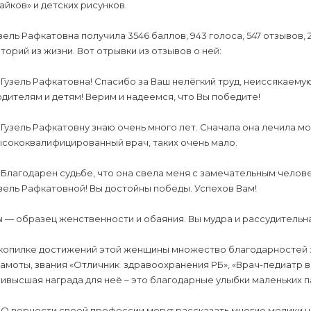
айков» и детских рисунков.
зель Рафкатовна получила 3546 баллов, 943 голоса, 547 отзывов, 
торий из жизни. Вот отрывки из отзывов о ней:
Гузель Рафкатовна! Спасибо за Ваш нелёгкий труд, неиссякаему
дителям и детям! Верим и надеемся, что Вы победите!
Гузель Рафкатовну знаю очень много лет. Сначала она лечила мои
сококвалифицированный врач, таких очень мало.
Благодарен судьбе, что она свела меня с замечательным челов
зель Рафкатовной! Вы достойны победы. Успехов Вам!
 — образец женственности и обаяния. Вы мудра и рассудительн
 копилке достижений этой женщины множество благодарностей
амоты, звания «Отличник здравоохранения РБ», «Врач-педиатр в
ивысшая награда для неё – это благодарные улыбки маленьких п
О верности своей профессии могут рассказать многие медики н