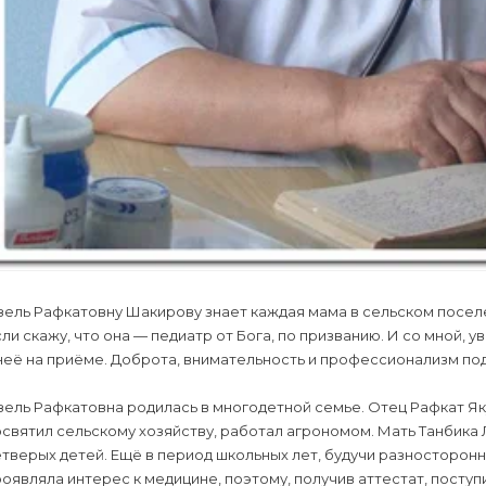
зель Рафкатовну Шакирову знает каждая мама в сельском посел
ли скажу, что она — педиатр от Бога, по призванию. И со мной, у
неё на приёме. Доброта, внимательность и профессионализм под
зель Рафкатовна родилась в многодетной семье. Отец Рафкат Я
святил сельскому хозяйству, работал агрономом. Мать Танбика
тверых детей. Ещё в период школьных лет, будучи разносторон
оявляла интерес к медицине, поэтому, получив аттестат, поступ