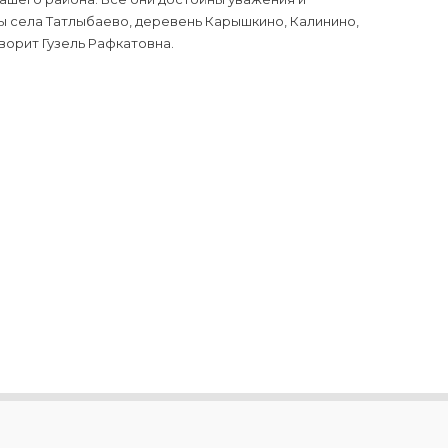
ы села Татлыбаево, деревень Карышкино, Калинино,
ворит Гузель Рафкатовна.