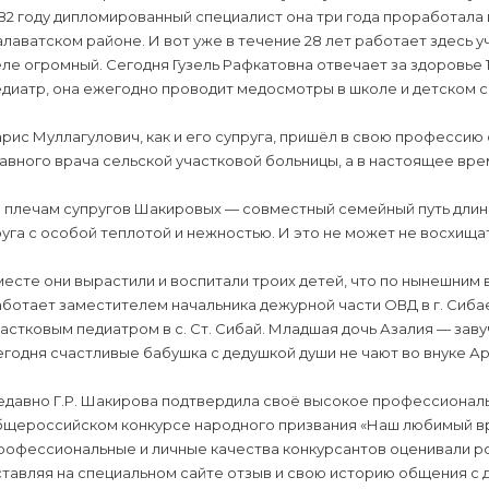
82 году дипломированный специалист она три года проработала 
лаватском районе. И вот уже в течение 28 лет работает здесь
ле огромный. Сегодня Гузель Рафкатовна отвечает за здоровье 1
диатр, она ежегодно проводит медосмотры в школе и детском с
рис Муллагулович, как и его супруга, пришёл в свою профессию
авного врача сельской участковой больницы, а в настоящее вр
 плечам супругов Шакировых — совместный семейный путь длиною
уга с особой теплотой и нежностью. И это не может не восхищат
есте они вырастили и воспитали троих детей, что по нынешним 
ботает заместителем начальника дежурной части ОВД в г. Сибае
астковым педиатром в с. Ст. Сибай. Младшая дочь Азалия — зав
годня счастливые бабушка с дедушкой души не чают во внуке Ар
едавно Г.Р. Шакирова подтвердила своё высокое профессиональ
бщероссийском конкурсе народного призвания «Наш любимый вра
рофессиональные и личные качества конкурсантов оценивали ро
тавляя на специальном сайте отзыв и свою историю общения с 