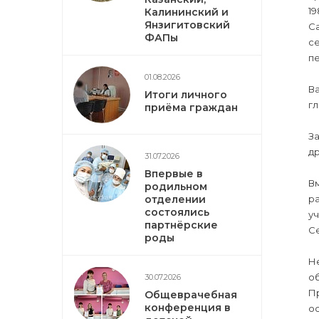
19
Калининский и
Янзигитовский
Са
ФАПы
се
пе
01.08.2026
Ва
Итоги личного
гл
приёма граждан
За
др
31.07.2026
Впервые в
Вм
родильном
отделении
ра
состоялись
уч
партнёрские
Се
роды
Н
о
30.07.2026
П
Общеврачебная
конференция в
ос