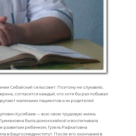
ении Сибайский сельсовет. Поэтому не слукавлю,
верена, согласится каждый, кто хотя бы раз побывал
купают маленьких пациентов и их родителей.
купович Кусябаев — всю свою трудовую жизнь
 Лукмановна была домохозяйкой и воспитывала
не развитым ребёнком, Гузель Рафкатовна
ила в Башгосмединститут. После его окончания в