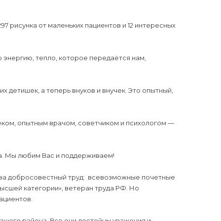
297 рисунка от маленьких пациентов и 12 интересных
ю энергию, тепло, которое передаётся нам,
х детишек, а теперь внуков и внучек. Это опытный,
еком, опытным врачом, советчиком и психологом —
а. Мы любим Вас и поддерживаем!
 за добросовестный труд: всевозможные почетные
ысшей категории», ветеран труда РФ. Но
ациентов.
ашего района. Все они достойны уважения и