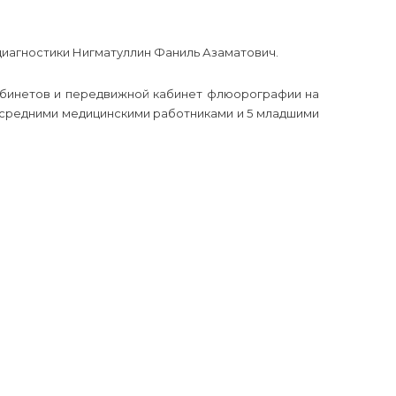
диагностики Нигматуллин Фаниль Азаматович.
кабинетов и передвижной кабинет флюорографии на
 средними медицинскими работниками и 5 младшими