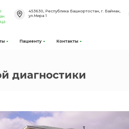
453630, Республика Башкортостан, г. Баймак,
ул.Мира 1
ты
Пациенту
Контакты
ой диагностики