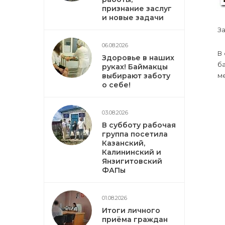
признание заслуг
и новые задачи
З
06.08.2026
В
Здоровье в наших
б
руках! Баймакцы
выбирают заботу
м
о себе!
03.08.2026
В субботу рабочая
группа посетила
Казанский,
Калининский и
Янзигитовский
ФАПы
01.08.2026
Итоги личного
приёма граждан